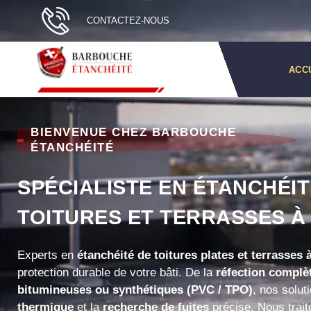
CONTACTEZ-NOUS
ACC
BIENVENUE CHEZ BARBOUCHE
ÉTANCHÉITÉ
SPÉCIALISTE EN ÉTANCHÉIT
TOITURES ET TERRASSES À
Experts en
étanchéité de toitures plates et terrasses
protection durable de votre bâti. De la
réfection complè
bitumineuses ou synthétiques (PVC / TPO)
, nos soluti
thermique
et la
recherche de fuites
précise. Nous traito