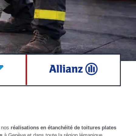
e nos
réalisations en étanchéité de toitures plates
s
à Genève et dans toute la région lémanique
.