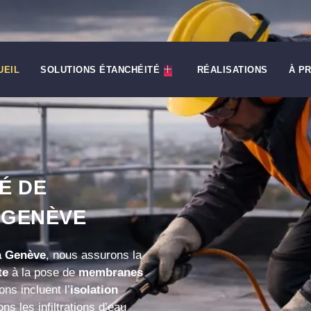
UEIL
SOLUTIONS ÉTANCHÉITÉ
RÉALISATIONS
À P
É DE
 GENÈVE
 à Genève
, nous assurons la
te
à la pose de
membranes
ons incluent l’
isolation
ns les infiltrations d’eau